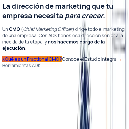
La dirección de marketing que tu
empresa necesita
para crecer.
Un
CMO
(
Chief Marketing Officer
) dirige todo el marketing
de una empresa. Con ADK tienes esa dirección senior a la
medida de tu etapa, y
nos hacemos cargo de la
ejecución
.
¿Qué es un Fractional CMO?
Conoce el Estudio Integral
→
Herramientas ADK
Activo
Conoce ADK LeadGen
Una herramienta de última generación, impulsada por