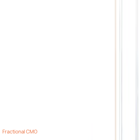
Nuevo · ADK LeadGen — menos tiempo buscando, más
tiempo vendiendo
›
Fractional CMO
Estudio Integral
Herramientas
Experiencia
Contacto
Prueba las herramientas
Menú
Fractional CMO