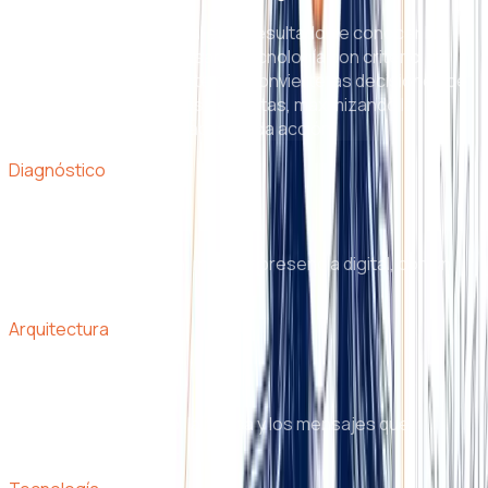
La inteligencia comercial es el resultado de conocer los
datos a profundidad y usar la tecnología con criterio
estratégico. Es el puente que convierte las decisiones de
marketing en resultados de ventas, maximizando la
eficiencia y la efectividad de cada acción.
Diagnóstico
Radiografía
Mapeamos operación, marca y presencia digital, con un
plan priorizado.
Arquitectura
Estrategia y marca
Diseñamos el modelo, la marca y los mensajes que
conectan tu negocio.