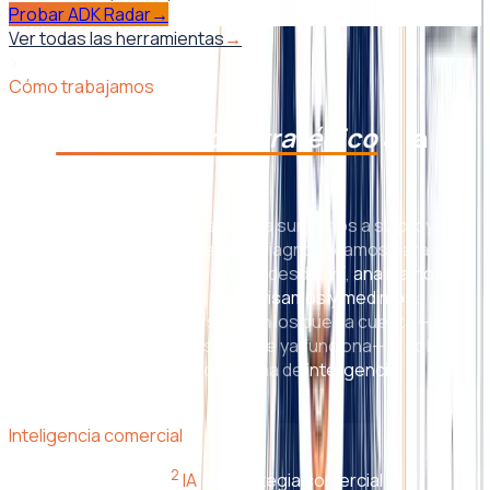
Probar
ADK Radar
→
Ver todas las herramientas
→
›
Cómo trabajamos
Del
pensamiento estratégico
a la
ejecución.
Cuando una empresa nos invita a sumarnos a su proyecto,
empezamos por entenderla: la diagnosticamos para
reconocer su panorama inicial y, desde ahí,
analizamos,
planeamos, ejecutamos, supervisamos y medimos
.
Aprovechamos los recursos con los que ya cuenta —su
equipo, sus herramientas y lo que ya funciona— y, sobre
todo, construimos su ecosistema de
inteligencia
comercial
.
Inteligencia comercial
2
(Datos + Marketing)
IA
=
Estrategia comercial