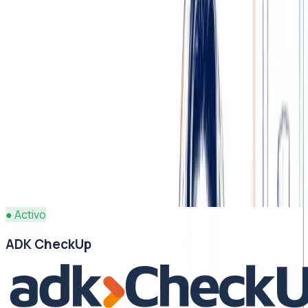
inteligencia artificial y entrenada por ADK Marketing.
Describe a tu cliente ideal y recibe una lista lista para
prospectar: identifica empresas que coinciden con tu
búsqueda, reúne sus datos públicos de contacto y valida
los correos cuando están disponibles. Menos tiempo
buscando, más tiempo vendiendo.
Probar LeadGen
→
LeadGen
Describe a tu cliente ideal…
→
LM
Laura M.
Directora · Retail
✓
activo
CT
Carlos T.
Dueño · Restaurante
✓
activo
SR
Sofía R.
Marketing · Clínica
✓
activo
● Activo
ADK CheckUp