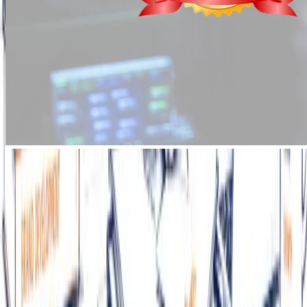
Servicios
Fractional CMO
Estudio Integral
Experiencia
Herramientas
LeadGen
CheckUp