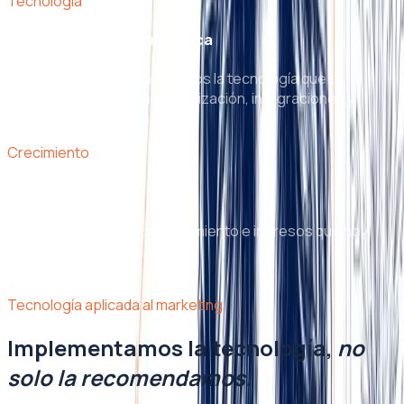
Tecnología
Implementación tecnológica
Implementamos y conectamos la tecnología que tu
marketing necesita: automatización, integraciones y
desarrollo a la medida.
Crecimiento
Ingresos nuevos
Activamos motores de crecimiento e ingresos que hoy
dejas sobre la mesa.
›
Tecnología aplicada al marketing
Implementamos la tecnología,
no
solo la recomendamos.