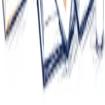
SEO Audit
Ecosistema
Pattrom
CuponConnect
EC-Council
Contacto
+52 644 484 8755
contacto@adkmarketing.mx
WhatsApp